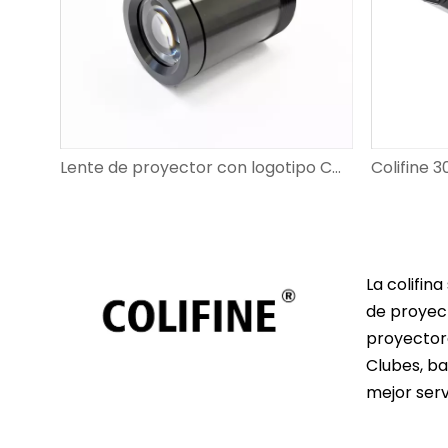
Lente de proyector de logotipo de colifine goBo 30 ° 1: 0.52
Lente de proyector con logotipo COLIFINE Gobo 47° 1:1
La colifin
de proyect
proyectore
Clubes, ba
mejor serv