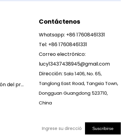
Contáctenos
Whatsapp:
+86 17608461331
Tel: +86 17608461331
Correo electrónico:
lucy13437438945@gmail.com
Dirección:
Sala 1406, No. 65,
Tanglong East Road, Tangxia Town,
Política de garantía y devolución del producto
Dongguan Guangdong 523710,
China
Suscribirse