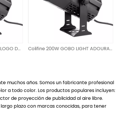
Colifine 240W GOBO LIGHT LOGO DE LOGO PARA PUBLICIDAD SPELLITH CON LOGO LOGO VATAJE A LA VATIA Resolución Proyector de imagen DS-FS-240
Colifine 200W GOBO LIGHT ADOURADOR PUNTISO DE PUNTISO ILUMINACIÓN Custom GoBo para eventos de boda DS-FS-200
rante muchos años. Somos un fabricante profesional
or a todo color. Los productos populares incluyen:
tor de proyección de publicidad al aire libre.
a largo plazo con marcas conocidas, para tener