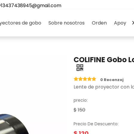
y13437438945@gmail.com
yectores de gobo
Sobre nosotros
Orden
Apoyo
COLIFINE Gobo Lo
0 Recenzoj
Lente de proyector con l
precio:
$
150
Precio De Descuento:
$
120