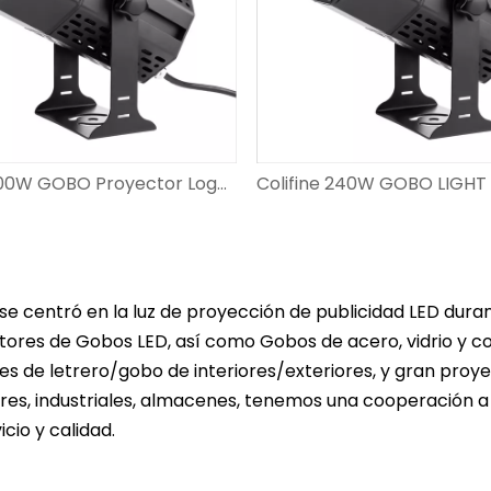
Colifine 300W GOBO Proyector Logotipo personalizado Big Watts Proyecting Images Outdoor para anuncio en la pared DS-FS-300
a se centró en la luz de proyección de publicidad LED du
ores de Gobos LED, así como Gobos de acero, vidrio y col
s de letrero/gobo de interiores/exteriores, y gran proyec
res, industriales, almacenes, tenemos una cooperación 
icio y calidad.