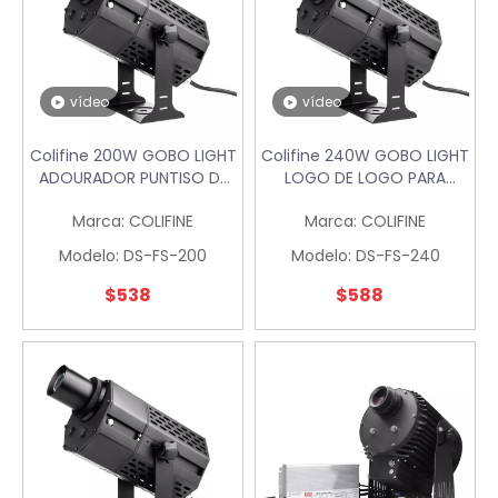
vídeo
vídeo
Colifine 200W GOBO LIGHT
Colifine 240W GOBO LIGHT
ADOURADOR PUNTISO DE
LOGO DE LOGO PARA
PUNTISO ILUMINACIÓN
PUBLICIDAD SPELLITH CON
Marca:
COLIFINE
Marca:
COLIFINE
Custom GoBo para
LOGO LOGO VATAJE A LA
eventos de boda DS-FS-
VATIA Resolución
Modelo:
DS-FS-200
Modelo:
DS-FS-240
200
Proyector de imagen DS-
FS-240
$
538
$
588