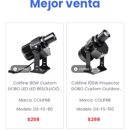
Mejor venta
vídeo
vídeo
Colifine 80W Custom
Colifine 100W Proyector
GOBO LED LED RESOLUCIÓN
GOBO Custom Outdoor
Proyección Proyecto
Advertisment Projector
Marca:
COLIFINE
Marca:
COLIFINE
Ligotipo del proyecto de
Personalizado Proyección
luz en tierra DS-FS-80
de goBo LOGO LIGHT DS-
Modelo:
DS-FS-80
Modelo:
DS-FS-100
FS-100
$
258
$
298