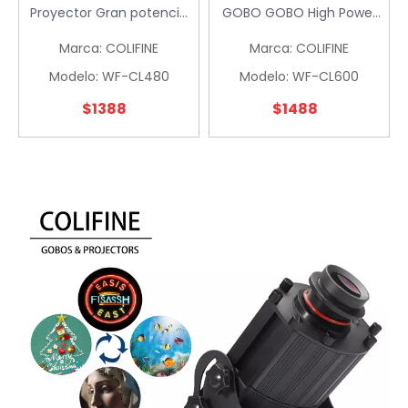
Proyector Gran potencia
GOBO GOBO High Power
grande HD LOGO LOGO
Watts Logotipo
Marca:
COLIFINE
Marca:
COLIFINE
LIGHT PARA LA INDUSTRE
Iluminación para la
industria de la industria
Modelo:
WF-CL480
Modelo:
WF-CL600
Publicidad al aire libre a
gran escala WF-CL600
$
1388
$
1488