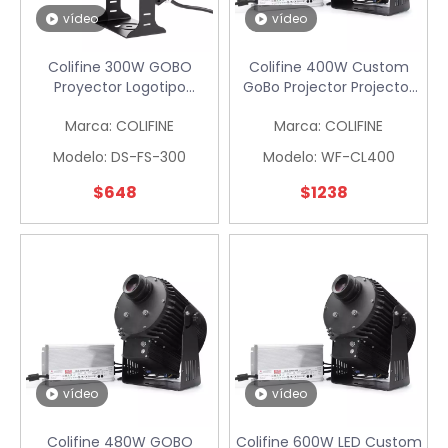
vídeo
vídeo
Colifine 300W GOBO
Colifine 400W Custom
Proyector Logotipo
GoBo Projector Projector
personalizado Big Watts
para la industria de la
Marca:
COLIFINE
Marca:
COLIFINE
Proyecting Images
industria a gran escala
Outdoor para anuncio en
para publicidad al aire libre
Modelo:
DS-FS-300
Modelo:
WF-CL400
la pared DS-FS-300
WF-C-CL400
$
648
$
1238
vídeo
vídeo
Colifine 480W GOBO
Colifine 600W LED Custom