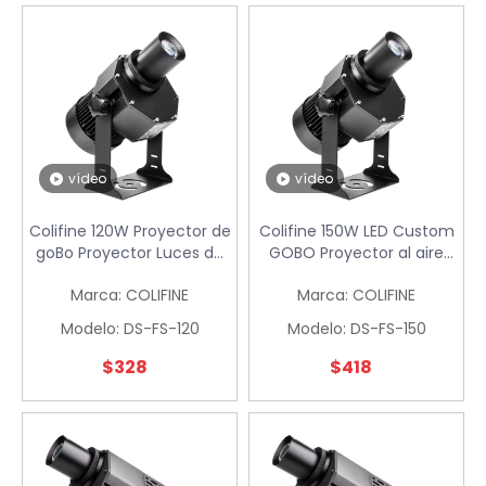
vídeo
vídeo
Colifine 120W Proyector de
Colifine 150W LED Custom
goBo Proyector Luces de
GOBO Proyector al aire
gobo con proyección de
libre Proyector de anuncio
Marca:
COLIFINE
Marca:
COLIFINE
logotipo para boda DS-FS-
logotipo de proyección en
120
el piso con diseño
Modelo:
DS-FS-120
Modelo:
DS-FS-150
personalizado DS-FS-150
$
328
$
418