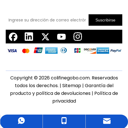
Suscribirse
Copyright ©
2026
colifinegobo.com. Reservados
todos los derechos. |
Sitemap
|
Garantía del
producto y política de devoluciones
|
Política de
privacidad
WhatsApp
cell Phone
Email