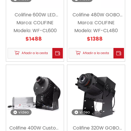
Colifine 600W LED
Colifine 480W GOBO
Custom GOBO GOBO
Marca:
COLIFINE
Marca:
Proyector Gran
COLIFINE
Modelo:
High Power Watts
WF-CL600
potencia grande HD
Modelo:
WF-CL480
Logotipo Iluminación
$
1488
LOGO LOGO LIGHT
$
1388
para la industria de la
PARA LA INDUSTRE
industria Publicidad al
Añadir a la cesta
Añadir a la cesta
aire libre a gran escala
WF-CL600
vídeo
vídeo
Colifine 400W Custom
Colifine 320W GOBO