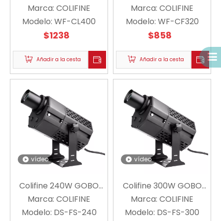
Marca:
GoBo Projector
COLIFINE
Proyector WF-CF320
Marca:
COLIFINE
Modelo:
Projector para la
WF-CL400
(Proyector de logotipo
Modelo:
WF-CF320
industria de la industria
$
1238
$
para la
858
a gran escala para
industria/señalización/publ
publicidad al aire libre
Añadir a la cesta
al aire libre a gran
Añadir a la cesta
WF-C-CL400
escala)
vídeo
vídeo
Colifine 240W GOBO
Colifine 300W GOBO
LIGHT LOGO DE LOGO
Marca:
COLIFINE
Proyector Logotipo
Marca:
COLIFINE
Modelo:
PARA PUBLICIDAD
DS-FS-240
Modelo:
personalizado Big
DS-FS-300