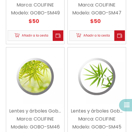
Marca:
flores A SM49 -
COLIFINE
Marca:
Gobo E SM47 -
COLIFINE
Modelo:
COLIFINE
GOBO-SM49
Modelo:
COLIFINE
GOBO-SM47
$
50
$
50
Añadir a la cesta
Añadir a la cesta
Lentes y árboles Gobo
Lentes y árboles Gobo
Marca:
Gobo D SM46 -
COLIFINE
Marca:
Gobo C SM45 -
COLIFINE
Modelo:
COLIFINE
GOBO-SM46
Modelo:
COLIFINE
GOBO-SM45