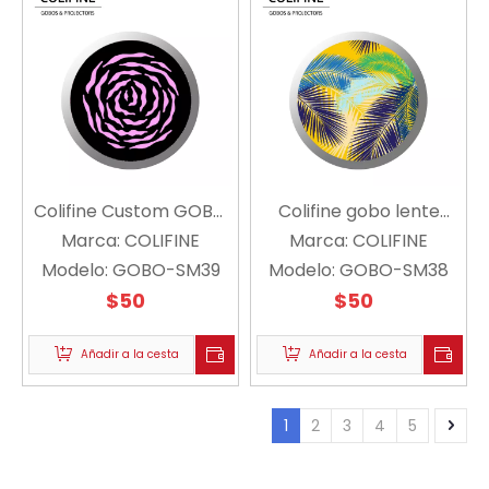
Colifine Custom GOBO
Colifine gobo lente
LOGO DISPORTOR
Marca:
COLIFINE
gobo light gobo light
Marca:
COLIFINE
Modelo:
Nature GoBo Rose
GOBO-SM39
proyector nature gobo
Modelo:
GOBO-SM38
Flower GOBO SM39
$
50
árboles de hojas gobo
$
50
sm38
Añadir a la cesta
Añadir a la cesta
1
2
3
4
5