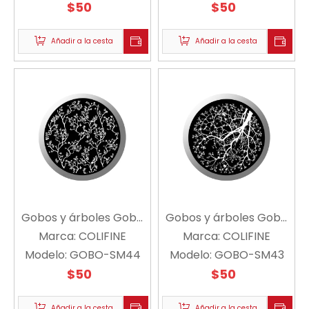
$
50
$
50
Añadir a la cesta
Añadir a la cesta
Gobos y árboles Gobo
Gobos y árboles Gobo
B SM44 - COLIFINE
Marca:
COLIFINE
A SM43 - COLIFINE
Marca:
COLIFINE
Modelo:
GOBO-SM44
Modelo:
GOBO-SM43
$
50
$
50
Añadir a la cesta
Añadir a la cesta