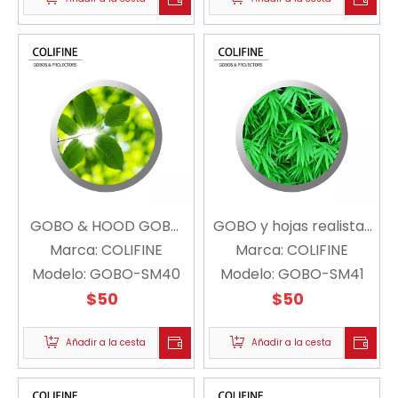
GOBO & HOOD GOBO
GOBO y hojas realistas
Marca:
SM40 - Colifine
COLIFINE
GOBO SM41 - Colifine
Marca:
COLIFINE
Modelo:
GOBO-SM40
Modelo:
GOBO-SM41
$
50
$
50
Añadir a la cesta
Añadir a la cesta