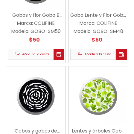
Gobos y flor Gobo B
Gobo Lente y Flor Gobo
SM50 - COLIFINE
Marca:
COLIFINE
SM48 - COLIFINE
Marca:
COLIFINE
Modelo:
GOBO-SM50
Modelo:
GOBO-SM48
$
50
$
50
Añadir a la cesta
Añadir a la cesta
Gobos y gobos de
Lentes y árboles Gobo