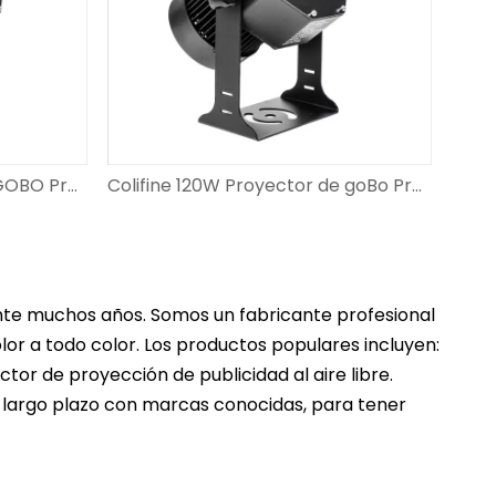
Colifine 150W LED Custom GOBO Proyector al aire libre Proyector de anuncio logotipo de proyección en el piso con diseño personalizado DS-FS-150
Colifine 120W Proyector de goBo Proyector Luces de gobo con proyección de logotipo para boda DS-FS-120
rante muchos años. Somos un fabricante profesional
or a todo color. Los productos populares incluyen:
tor de proyección de publicidad al aire libre.
a largo plazo con marcas conocidas, para tener