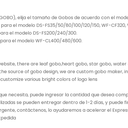
r GOBO), elija el tamaño de Gobos de acuerdo con el mode
o para el modelo DS-FS35/50/80/100/120/150, WF-CF32
ara el modelo DS-FS200/240/300.
 para el modelo WF-CL400/480/600.
bsite, there are leaf gobo,heart gobo, star gobo, water
he source of gobo design, we are custom gobo maker, in 
 customize various bright colors of logo lens
 que necesita, puede ingresar la cantidad que desea com
izadas se pueden entregar dentro de 1-2 días, y puede fir
urgente, contáctenos, lo ayudaremos a acelerar el Express
expedida