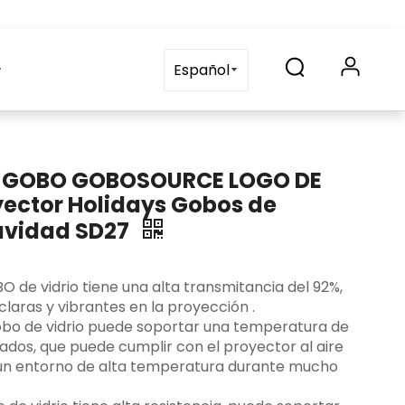
Solicitud
Contáctenos
blog
Preguntas frecuente
Español
m GOBO GOBOSOURCE LOGO DE
ector Holidays Gobos de
Navidad SD27
OBO de vidrio tiene una alta transmitancia del 92%,
laras y vibrantes en la proyección ‌.
 gobo de vidrio puede soportar una temperatura de
ados, que puede cumplir con el proyector al aire
 un entorno de alta temperatura durante mucho