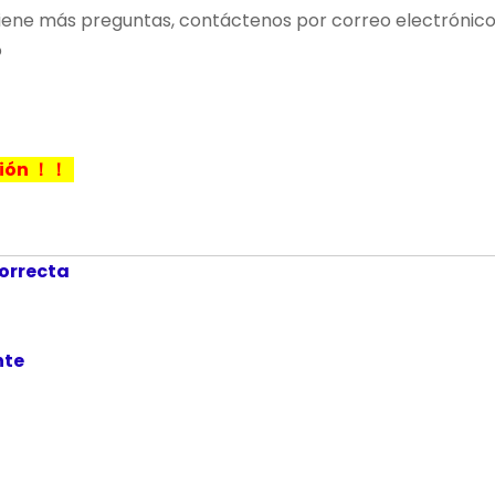
si tiene más preguntas, contáctenos por correo electrón
o
ación ！！
correcta
ente