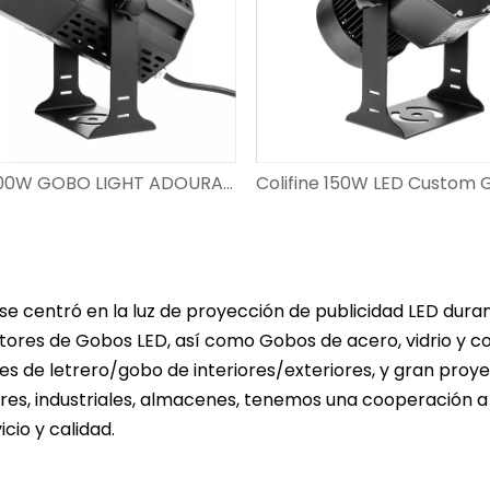
Colifine 200W GOBO LIGHT ADOURADOR PUNTISO DE PUNTISO ILUMINACIÓN Custom GoBo para eventos de boda DS-FS-200
a se centró en la luz de proyección de publicidad LED du
ores de Gobos LED, así como Gobos de acero, vidrio y col
s de letrero/gobo de interiores/exteriores, y gran proyec
res, industriales, almacenes, tenemos una cooperación 
icio y calidad.