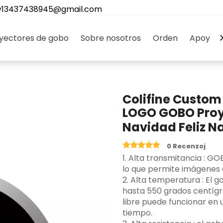
y13437438945@gmail.com
yectores de gobo
Sobre nosotros
Orden
Apoyo
Colifine Custo
LOGO GOBO Proy
Navidad Feliz 
0 Recenzoj
‌1. Alta transmitancia ‌: G
lo que permite imágenes c
2. Alta temperatura ‌: El
hasta 550 grados centígr
libre puede funcionar en
tiempo.