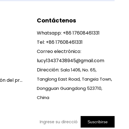
Contáctenos
Whatsapp:
+86 17608461331
Tel: +86 17608461331
Correo electrónico:
lucy13437438945@gmail.com
Dirección:
Sala 1406, No. 65,
Tanglong East Road, Tangxia Town,
Política de garantía y devolución del producto
Dongguan Guangdong 523710,
China
Suscribirse