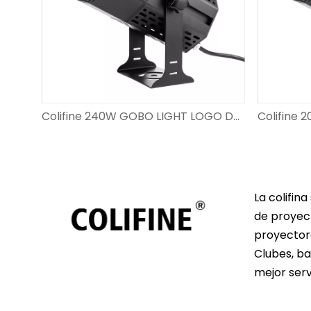
Colifine 300W GOBO Proyector Logotipo personalizado Big Watts Proyecting Images Outdoor para anuncio en la pared DS-FS-300
Colifine 240W GOBO LIGHT LOGO DE LOGO PARA PUBLICIDAD SPELLITH CON LOGO LOGO VATAJE A LA VATIA Resolución Proyector de imagen DS-FS-240
La colifin
de proyect
proyectore
Clubes, ba
mejor serv