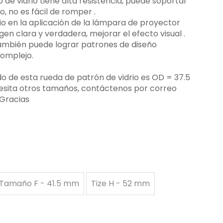
gobo de vidrio tiene alta resistencia, puede soportar
 no es fácil de romper ‌.
rio en la aplicación de la lámpara de proyector
n clara y verdadera, mejorar el efecto visual ‌.
 también puede lograr patrones de diseño
complejo.
 de esta rueda de patrón de vidrio es OD = 37.5
esita otros tamaños, contáctenos por correo
 Gracias
Tamaño F - 41.5 mm
Tize H - 52 mm