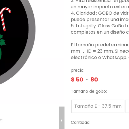
3.‌ Alta resistencia ‌: el 
un mayor impacto externo,
4. Claridad ‌: GOBO de vid
puede presentar una image
5. Lntegrity: Glass GoBo
completos en un diseño 
El tamaño predeterminado
mm ， ID = 23 mm. Si nec
electrónico o WhatsApp.
precio:
$
50
80
-
Tamaño de gobo:
Tamaño E - 37.5 mm
Cantidad: