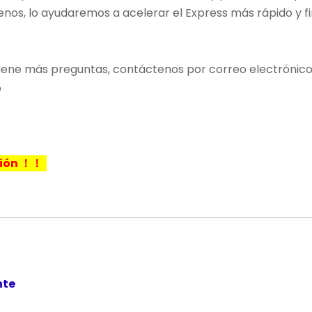
nos, lo ayudaremos a acelerar el Express más rápido y fir
si tiene más preguntas, contáctenos por correo electrón
o
ación ！！
ente