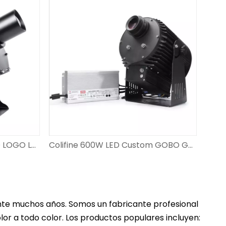
Colifine 50W GOBO LED LED LOGO LOGO DE LA LUGAR LA LUGAR EN LA TIENDA Y EVENTOS DS-FS-50
Colifine 600W LED Custom GOBO GOBO High Power Watts Logotipo Iluminación para la industria de la industria Publicidad al aire libre a gran escala WF-CL600
rante muchos años. Somos un fabricante profesional
or a todo color. Los productos populares incluyen: