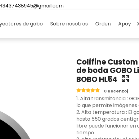
y13437438945@gmail.com
yectores de gobo
Sobre nosotros
Orden
Apoyo
Colifine Custo
de boda GOBO L
BOBO HL54
0 Recenzoj
‌1. Alta transmitancia ‌: G
lo que permite imágenes c
2. Alta temperatura ‌: El
hasta 550 grados centígr
libre puede funcionar en
tiempo.