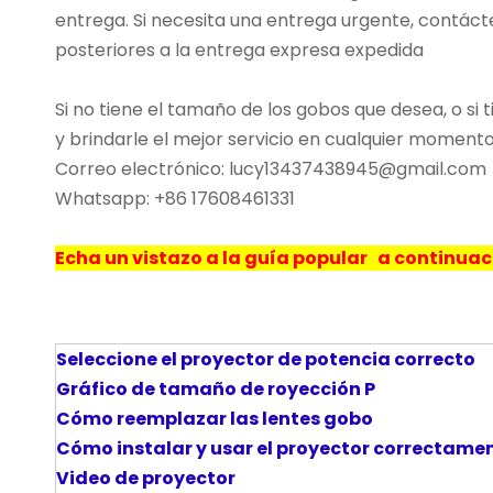
entrega. Si necesita una entrega urgente, contácte
posteriores a la entrega expresa expedida
Si no tiene el tamaño de los gobos que desea, o 
y brindarle el mejor servicio en cualquier moment
Correo electrónico: lucy13437438945@gmail.com
Whatsapp: +86 17608461331
Echa un vistazo a la guía popular a continu
Seleccione el proyector de potencia correcto
Gráfico de tamaño de royección
P
Cómo reemplazar las lentes gobo
Cómo instalar y usar el proyector correctam
Video de proyector