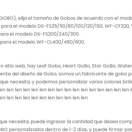
r GOBO), elija el tamaño de Gobos de acuerdo con el mode
o para el modelo DS-FS35/50/80/100/120/150, WF-CF32
ara el modelo DS-FS200/240/300.
 para el modelo WF-CL400/480/600.
tro sitio web, hay Leaf Gobo, Heart GoBo, Star GoBo, Wat
ente del diseño de Gobo, somos un fabricante de gobo pe
ue necesita, y podemos personalizar varios colores brillant
len len len len len len len len len len len len len len len len 
len len len len len len len len len len len
 que necesita, puede ingresar la cantidad que desea com
O personalizados dentro de 1-2 días, y puede firmar para