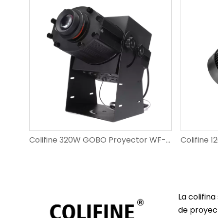
Colifine 80W Custom GOBO LED LED RESOLUCIÓN Proyección Proyecto Ligotipo del proyecto de luz en tierra DS-FS-80
Colifine 320W GOBO Proyector WF-CF320 (Proyector de logotipo para la industria/señalización/publicidad al aire libre a gran escala)
La colifin
de proyect