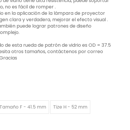
gobo de vidrio tiene alta resistencia, puede soportar
 no es fácil de romper ‌.
rio en la aplicación de la lámpara de proyector
n clara y verdadera, mejorar el efecto visual ‌.
 también puede lograr patrones de diseño
complejo.
 de esta rueda de patrón de vidrio es OD = 37.5
esita otros tamaños, contáctenos por correo
 Gracias
Tamaño F - 41.5 mm
Tize H - 52 mm