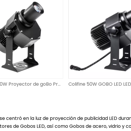
Colifine 120W Proyector de goBo Proyector Luces de gobo con proyección de logotipo para boda DS-FS-120
a se centró en la luz de proyección de publicidad LED du
ores de Gobos LED, así como Gobos de acero, vidrio y col