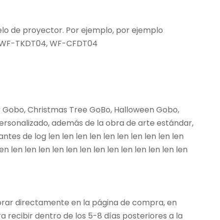
lo de proyector. Por ejemplo, por ejemplo
0, WF-TKDT04, WF-CFDT04
er Gobo, Christmas Tree GoBo, Halloween Gobo,
rsonalizado, además de la obra de arte estándar,
es de log len len len len len len len len len len
len len len len len len len len len len len len len len
prar directamente en la página de compra, en
 recibir dentro de los 5-8 días posteriores a la