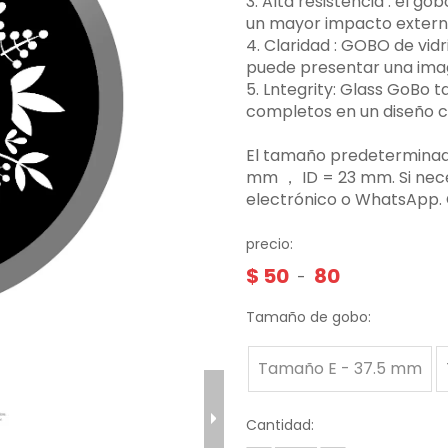
3.‌ Alta resistencia ‌: el 
un mayor impacto externo,
4. Claridad ‌: GOBO de vid
puede presentar una image
5. Lntegrity: Glass GoBo
completos en un diseño 
El tamaño predeterminado
mm ， ID = 23 mm. Si nec
electrónico o WhatsApp.
precio:
$
50
80
-
Tamaño de gobo:
Tamaño E - 37.5 mm
Cantidad: