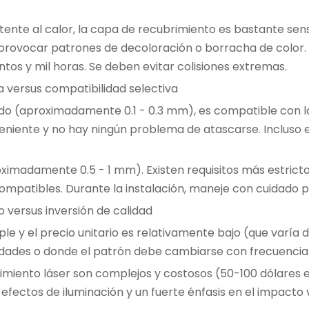
tente al calor, la capa de recubrimiento es bastante sens
provocar patrones de decoloración o borracha de color.
ientos y mil horas. Se deben evitar colisiones extremas.
a versus compatibilidad selectiva
do (aproximadamente 0.1 - 0.3 mm), es compatible con l
onveniente y no hay ningún problema de atascarse. Inclus
ximadamente 0.5 - 1 mm). Existen requisitos más estrict
ompatibles. Durante la instalación, maneje con cuidado pa
o versus inversión de calidad
le y el precio unitario es relativamente bajo (que varía
dades o donde el patrón debe cambiarse con frecuencia
rimiento láser son complejos y costosos (50-100 dólares
ctos de iluminación y un fuerte énfasis en el impacto v