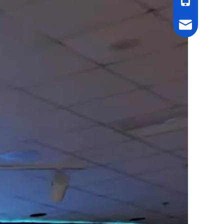
cell Phone
Email