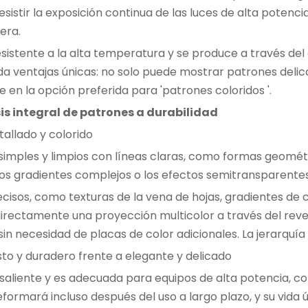
resistir la exposición continua de las luces de alta pote
era.
esistente a la alta temperatura y se produce a través del
inda ventajas únicas: no solo puede mostrar patrones deli
e en la opción preferida para 'patrones coloridos '.
is integral de patrones a durabilidad
tallado y colorido
mples y limpios con líneas claras, como formas geométrica
os gradientes complejos o los efectos semitransparentes s
isos, como texturas de la vena de hojas, gradientes de c
irectamente una proyección multicolor a través del revesti
in necesidad de placas de color adicionales. La jerarquía v
usto y duradero frente a elegante y delicado
esaliente y es adecuada para equipos de alta potencia, c
eformará incluso después del uso a largo plazo, y su vida ú