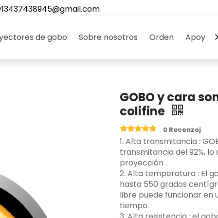
y13437438945@gmail.com
yectores de gobo
Sobre nosotros
Orden
Apoyo
GOBO y cara son
colifine
0 Recenzoj
‌1. Alta transmitancia ‌: 
transmitancia del 92%, lo
proyección ‌.
2. Alta temperatura ‌: El
hasta 550 grados centígr
libre puede funcionar en
tiempo.
3.‌ Alta resistencia ‌: el 