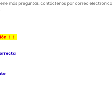
si tiene más preguntas, contáctenos por correo electrón
o
ación ！！
correcta
ente