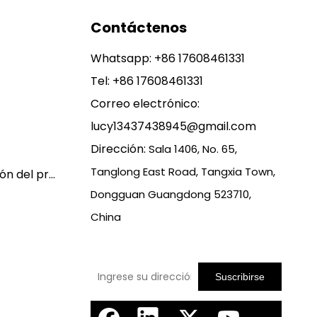
Contáctenos
Whatsapp:
+86 17608461331
Tel: +86 17608461331
Correo electrónico:
lucy13437438945@gmail.com
Dirección:
Sala 1406, No. 65,
Tanglong East Road, Tangxia Town,
Política de garantía y devolución del producto
Dongguan Guangdong 523710,
China
Suscribirse