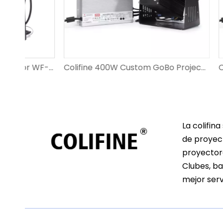
Colifine 320W GOBO Proyector WF-CF320 (Proyector de logotipo para la industria/señalización/publicidad al aire libre a gran escala)
Colifine 400W Custom GoBo Projector Projector para la industria de la industria a gran escala para publicidad al aire libre WF-C-CL400
La colifin
de proyect
proyectore
Clubes, ba
mejor serv