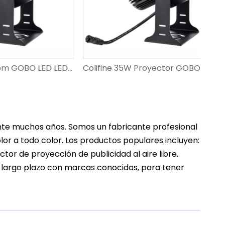
Colifine 80W Custom GOBO LED LED RESOLUCIÓN Proyección Proyecto Ligotipo del proyecto de luz en tierra DS-FS-80
Colifine 35W Proyector GOBO Anuncio al aire libre Proyector rotativo LOGO LOGO Proyección de luz Señalización DS-FS-35
rante muchos años. Somos un fabricante profesional
or a todo color. Los productos populares incluyen:
tor de proyección de publicidad al aire libre.
a largo plazo con marcas conocidas, para tener