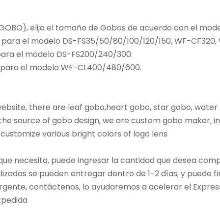
r GOBO), elija el tamaño de Gobos de acuerdo con el mode
o para el modelo DS-FS35/50/80/100/120/150, WF-CF32
ara el modelo DS-FS200/240/300.
 para el modelo WF-CL400/480/600.
bsite, there are leaf gobo,heart gobo, star gobo, water
he source of gobo design, we are custom gobo maker, in 
 customize various bright colors of logo lens
 que necesita, puede ingresar la cantidad que desea com
izadas se pueden entregar dentro de 1-2 días, y puede fir
urgente, contáctenos, lo ayudaremos a acelerar el Express
expedida