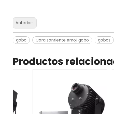
Anterior:
gobo
Cara sonriente emoji gobo
gobos
Productos relacion