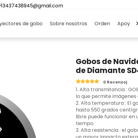
y13437438945@gmail.com
yectores de gobo
Sobre nosotros
Orden
Apoyo
Gobos de Navid
de Diamante SD4
0 Recenzoj
‌1. Alta transmitancia ‌: G
lo que permite imágenes c
2. Alta temperatura ‌: El
hasta 550 grados centígr
libre puede funcionar en
tiempo.
3.‌ Alta resistencia ‌: el 
un mayor impacto externo,