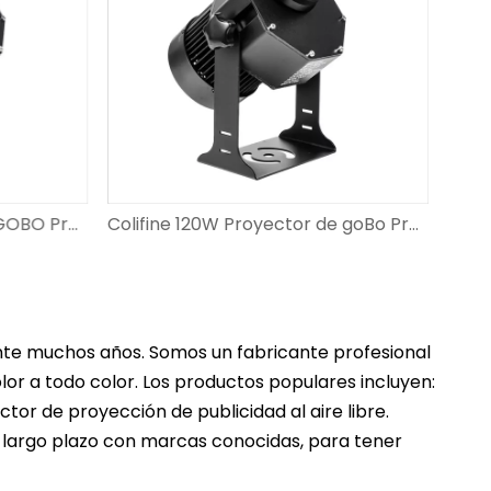
Colifine 150W LED Custom GOBO Proyector al aire libre Proyector de anuncio logotipo de proyección en el piso con diseño personalizado DS-FS-150
Colifine 120W Proyector de goBo Proyector Luces de gobo con proyección de logotipo para boda DS-FS-120
rante muchos años. Somos un fabricante profesional
or a todo color. Los productos populares incluyen:
tor de proyección de publicidad al aire libre.
a largo plazo con marcas conocidas, para tener