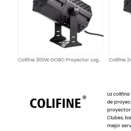
Colifine 200W GOBO LIGHT ADOURADOR PUNTISO DE PUNTISO ILUMINACIÓN Custom GoBo para eventos de boda DS-FS-200
Colifine 300W GOBO Proyector Logotipo personalizado Big Watts Proyecting Images Outdoor para anuncio en la pared DS-FS-300
La colifin
de proyect
proyectore
Clubes, ba
mejor serv