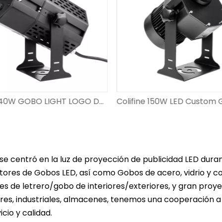
Colifine 240W GOBO LIGHT LOGO DE LOGO PARA PUBLICIDAD SPELLITH CON LOGO LOGO VATAJE A LA VATIA Resolución Proyector de imagen DS-FS-240
a se centró en la luz de proyección de publicidad LED du
ores de Gobos LED, así como Gobos de acero, vidrio y col
s de letrero/gobo de interiores/exteriores, y gran proyec
res, industriales, almacenes, tenemos una cooperación 
icio y calidad.