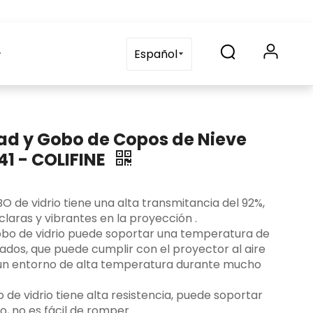
Solicitud
Contáctenos
blog
Preguntas frecuente
Español
ad y Gobo de Copos de Nieve
1 - COLIFINE
OBO de vidrio tiene una alta transmitancia del 92%,
laras y vibrantes en la proyección ‌.
 gobo de vidrio puede soportar una temperatura de
ados, que puede cumplir con el proyector al aire
 un entorno de alta temperatura durante mucho
gobo de vidrio tiene alta resistencia, puede soportar
 no es fácil de romper ‌.