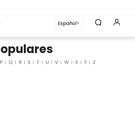
Solicitud
Contáctenos
blog
Preguntas frecuente
Español
populares
P
Q
R
S
T
U
V
W
X
Y
Z