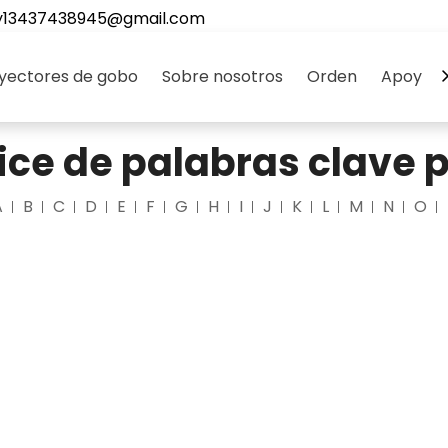
y13437438945@gmail.com
yectores de gobo
Sobre nosotros
Orden
Apoyo
ice de palabras clave 
A
B
C
D
E
F
G
H
I
J
K
L
M
N
O