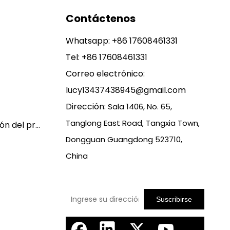
Contáctenos
Whatsapp:
+86 17608461331
Tel: +86 17608461331
Correo electrónico:
lucy13437438945@gmail.com
Dirección:
Sala 1406, No. 65,
Tanglong East Road, Tangxia Town,
Política de garantía y devolución del producto
Dongguan Guangdong 523710,
China
Suscribirse